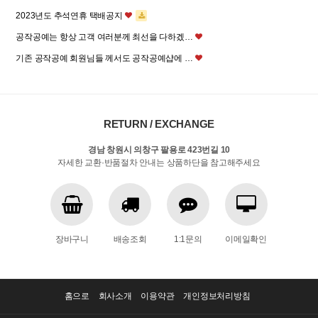
2023년도 추석연휴 택배공지
공작공예는 항상 고객 여러분께 최선을 다하겠…
기존 공작공예 회원님들 께서도 공작공예샵에 …
RETURN / EXCHANGE
경남 창원시 의창구 팔용로 423번길 10
자세한 교환·반품절차 안내는 상품하단을 참고해주세요
장바구니
배송조회
1:1문의
이메일확인
홈으로
회사소개
이용약관
개인정보처리방침