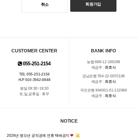
회원가입
취소
CUSTOMER CENTER
BANK INFO
농협:888-12-199268
055-251-2154
예금주 :
최호식
TEL 055-251-2154
경남은행 554-22-0070108
H.P 010-3562-0848
예금주 :
최호식
평일 08:30~18:30
국민은행 844001-01-132068
토,일,공휴일 : 휴무
예금주 :
최호식
NOTICE
2026년 병오년 공작공예 연휴 택배공지