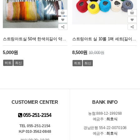
스트링아트실 50색 한색의길이 약7m70cm
스트링아트 실 10롤 1팩 세트(길이80m)
5,000원
8,500원
10,000원
히트
최신
히트
최신
CUSTOMER CENTER
BANK INFO
농협:888-12-199268
055-251-2154
예금주 :
최호식
TEL 055-251-2154
경남은행 554-22-0070108
H.P 010-3562-0848
예금주 :
최호식