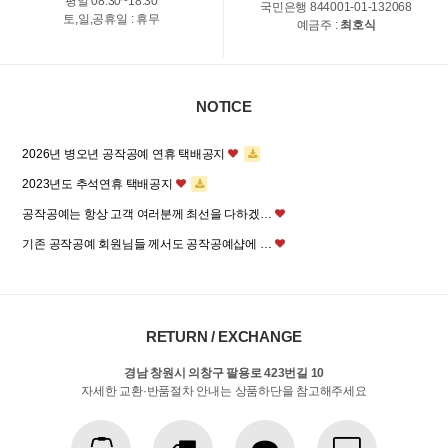
평일 08:30~18:30
국민은행 844001-01-132068
토,일,공휴일 : 휴무
예금주 :
최호식
NOTICE
2026년 병오년 공작공예 연휴 택배공지
2023년도 추석연휴 택배공지
공작공예는 항상 고객 여러분께 최선을 다하겠…
기존 공작공예 회원님들 께서도 공작공예샵에 …
RETURN / EXCHANGE
경남 창원시 의창구 팔용로 423번길 10
자세한 교환·반품절차 안내는 상품하단을 참고해주세요