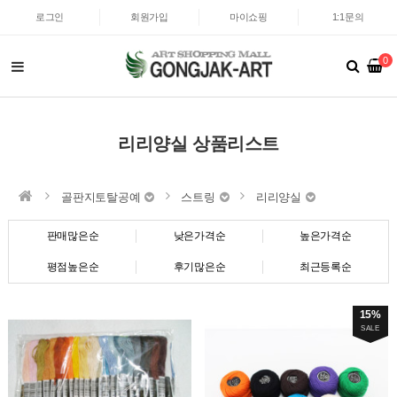
로그인
회원가입
마이쇼핑
1:1문의
0
리리양실 상품리스트
골판지토탈공예
스트링
리리양실
판매많은순
낮은가격순
높은가격순
평점높은순
후기많은순
최근등록순
15%
SALE