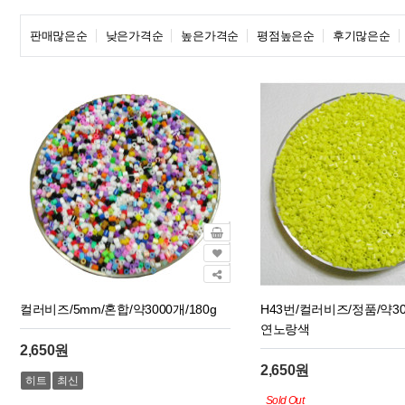
판매많은순
낮은가격순
높은가격순
평점높은순
후기많은순
컬러비즈/5mm/혼합/약3000개/180g
H43번/컬러비즈/정품/약300
연노랑색
2,650원
2,650원
히트
최신
Sold Out