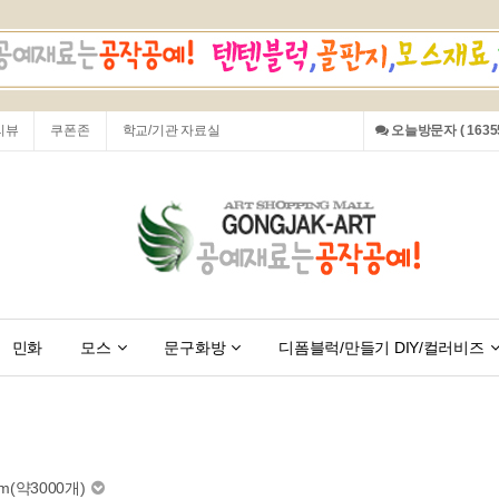
리뷰
쿠폰존
학교/기관 자료실
오늘방문자 ( 16355
민화
모스
문구화방
디폼블럭/만들기 DIY/컬러비즈
m(약3000개)