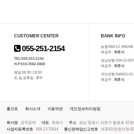
CUSTOMER CENTER
BANK INFO
055-251-2154
농협:888-12-199268
예금주 :
최호식
TEL 055-251-2154
경남은행 554-22-007
H.P 010-3562-0848
예금주 :
최호식
평일 08:30~18:30
국민은행 844001-01-
토,일,공휴일 : 휴무
예금주 :
최호식
홈으로
회사소개
이용약관
개인정보처리방침
회사명
공작공예
대표
최호식
주소
경남 창원시 의창구 팔용로 423번
사업자등록번호
609-13-75614
통신판매업신고번호
제2010-창원의창-0