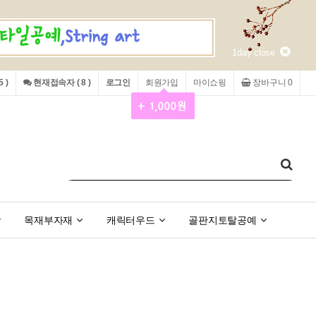
1day close
 )
현재접속자 ( 8 )
로그인
회원가입
마이쇼핑
장바구니 0
목재부자재
캐릭터우드
골판지토탈공예