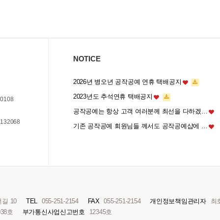
NOTICE
2026년 병오년 공작공예 연휴 택배공지
2023년도 추석연휴 택배공지
0108
공작공예는 항상 고객 여러분께 최선을 다하겠…
132068
기존 공작공예 회원님들 께서도 공작공예샵에 …
길 10
TEL
055-251-2154
FAX
055-251-2154
개인정보책임관리자
최
038호
부가통신사업신고번호
12345호