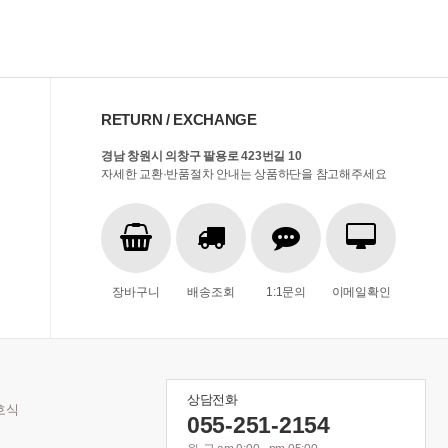
RETURN / EXCHANGE
경남 창원시 의창구 팔용로 423번길 10
자세한 교환·반품절차 안내는 상품하단을 참고해주세요
장바구니
배송조회
1:1문의
이메일확인
상담전화
호식
055-251-2154