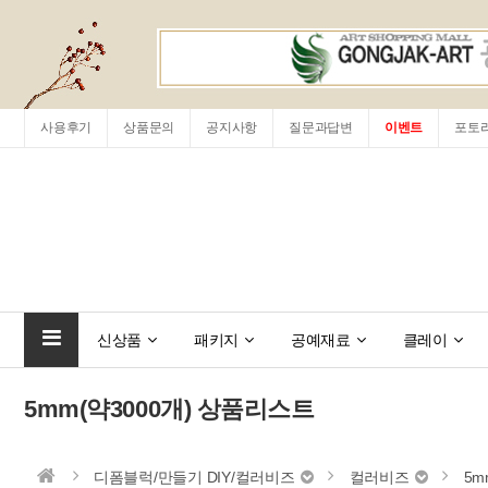
사용후기
상품문의
공지사항
질문과답변
이벤트
포토
신상품
패키지
공예재료
클레이
5mm(약3000개) 상품리스트
디폼블럭/만들기 DIY/컬러비즈
컬러비즈
5m