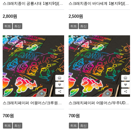
스크래치종이 공룡시대 1봉지9장(9장혼합)
스크래치종이 바다세계 1봉지9장(9장혼합)
2,800원
2,500원
히트
최신
히트
최신
스크래치페이퍼 어몽어스/크루원UDPPP0381
스크래치페이퍼 어몽어스/우주UDPPP0382
700원
700원
히트
최신
히트
최신