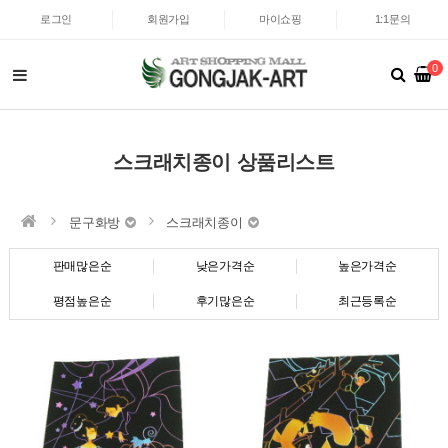
로그인
회원가입
마이쇼핑
1:1문의
0
스크래치종이 상품리스트
문구화방
스크래치종이
판매많은순
낮은가격순
높은가격순
평점높은순
후기많은순
최근등록순