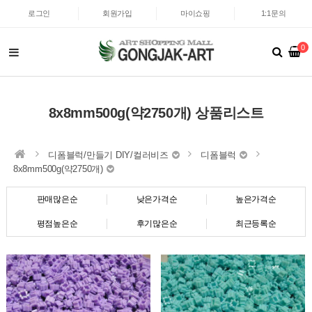
로그인
회원가입
마이쇼핑
1:1문의
0
8x8mm500g(약2750개) 상품리스트
디폼블럭/만들기 DIY/컬러비즈
디폼블럭
8x8mm500g(약2750개)
판매많은순
낮은가격순
높은가격순
평점높은순
후기많은순
최근등록순