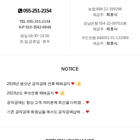
농협:888-12-199268
055-251-2154
예금주 :
최호식
TEL 055-251-2154
경남은행 554-22-0070108
H.P 010-3562-0848
예금주 :
최호식
평일 08:30~18:30
국민은행 844001-01-132068
토,일,공휴일 : 휴무
예금주 :
최호식
NOTICE
2026년 병오년 공작공예 연휴 택배공지
2023년도 추석연휴 택배공지
공작공예는 항상 고객 여러분께 최선을 다하겠…
기존 공작공예 회원님들 께서도 공작공예샵에 …