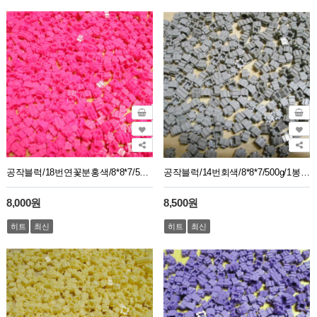
공작블럭/18번연꽃분홍색/8*8*7/500g/1봉지약2750개
공작블럭/14번회색/8*8*7/500g/1봉지약2750개
8,000원
8,500원
히트
최신
히트
최신