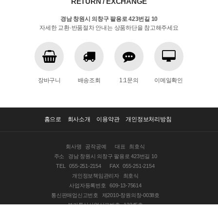
RETURN / EXCHANGE
경남 창원시 의창구 팔용로 423번길 10
자세한 교환·반품절차 안내는 상품하단을 참고해주세요
장바구니
배송조회
1:1문의
이메일확인
홈으로
회사소개
이용약관
개인정보처리방침
회사명
공작공예
대표
최호식
주소
경남 창원시 의창구 팔용로 423번길 10
TEL
055-251-2154
FAX
055-251-2154
개인정보책임관리자
최호식
사업자등록번호
609-13-75614
통신판매업신고번호
제2010-창원의창-0038호
부가통신사업신고번호
12345호