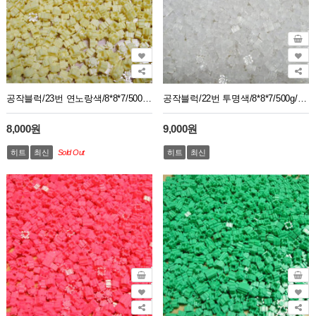
공작블럭/23번 연노랑색/8*8*7/500g/1봉지약2750개
공작블럭/22번 투명색/8*8*7/500g/1봉지약2750개
8,000원
9,000원
히트
최신
Sold Out
히트
최신