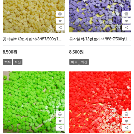
공작블럭/2번계란색/8*8*7/500g/1봉지약2750개
공작블럭/13번보라색/8*8*7/500g/1봉지약2750개
8,500원
8,500원
히트
최신
히트
최신