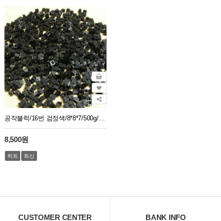
공작블럭/16번 검정색/8*8*7/500g/1봉지약2750개
8,500원
히트
최신
CUSTOMER CENTER
BANK INFO