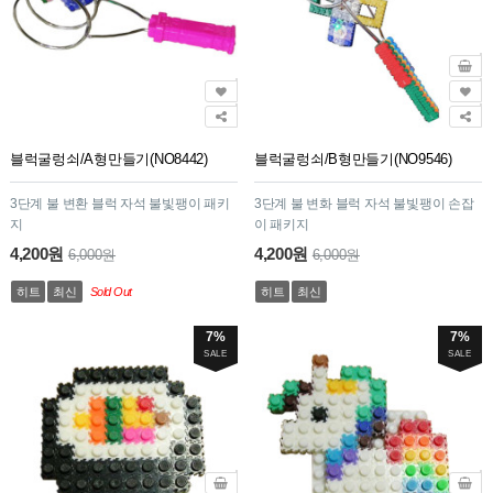
블럭굴렁쇠/A형만들기(NO8442)
블럭굴렁쇠/B형만들기(NO9546)
3단계 불 변환 블럭 자석 불빛팽이 패키
3단계 불 변화 블럭 자석 불빛팽이 손잡
지
이 패키지
4,200원
4,200원
6,000원
6,000원
히트
최신
Sold Out
히트
최신
7%
7%
SALE
SALE