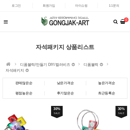
로그인
회원가입
마이쇼핑
1:1문의
0
자석패키지 상품리스트
디폼블럭/만들기 DIY/컬러비즈
디폼블럭
자석패키지
판매많은순
낮은가격순
높은가격순
평점높은순
후기많은순
최근등록순
30%
30%
SALE
SALE