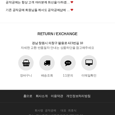
공작공예는 항상 고객 여러분께 최선을 다하겠…
기존 공작공예 회원님들 께서도 공작공예샵에 …
RETURN / EXCHANGE
경남 창원시 의창구 팔용로 423번길 10
자세한 교환·반품절차 안내는 상품하단을 참고해주세요
장바구니
배송조회
1:1문의
이메일확인
홈으로
회사소개
이용약관
개인정보처리방침
회사명
공작공예
대표
최호식