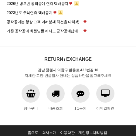
2026년 병오년 공작공예 연휴 택배공지
2023년도 추석연휴 택배공지
공작공예는 항상 고객 여러분께 최선을 다하겠…
기존 공작공예 회원님들 께서도 공작공예샵에 …
RETURN / EXCHANGE
경남 창원시 의창구 팔용로 423번길 10
자세한 교환·반품절차 안내는 상품하단을 참고해주세요
장바구니
배송조회
1:1문의
이메일확인
홈으로
회사소개
이용약관
개인정보처리방침