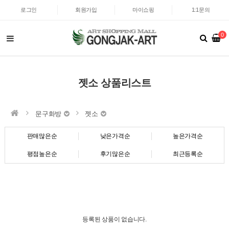
로그인
회원가입
마이쇼핑
1:1문의
0
젯소 상품리스트
문구화방
젯소
판매많은순
낮은가격순
높은가격순
평점높은순
후기많은순
최근등록순
등록된 상품이 없습니다.