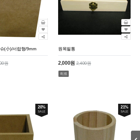
슈(小)/서랍형/9mm
원목필통
2,000원
000원
2,400원
히트
20%
21%
SALE
SALE