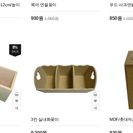
12cm/높이
목마 연필꽂이
우드 사과연
900원
850원
1,060원
1,02
8%
SALE
3칸 실내화꽂이
MDF/촛대
9,200원
830원