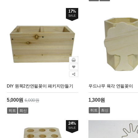
17%
SALE
DIY 원목2칸연필꽂이 패키지만들기
우드나무 육각 연필꽂이
5,000원
1,300원
6,000원
히트
최신
히트
최신
24%
SALE