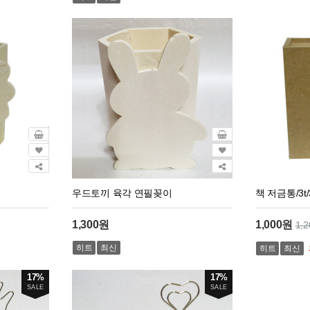
우드토끼 육각 연필꽂이
책 저금통/3t
1,300원
1,000원
1,
히트
최신
히트
최신
17%
17%
SALE
SALE