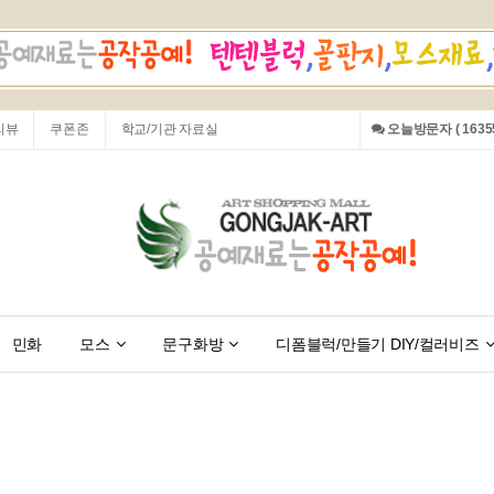
리뷰
쿠폰존
학교/기관 자료실
오늘방문자 ( 16355
민화
모스
문구화방
디폼블럭/만들기 DIY/컬러비즈