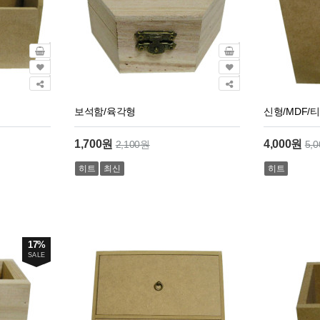
보석함/육각형
신형/MDF/티
1,700원
4,000원
2,100원
5,
히트
최신
히트
17%
SALE