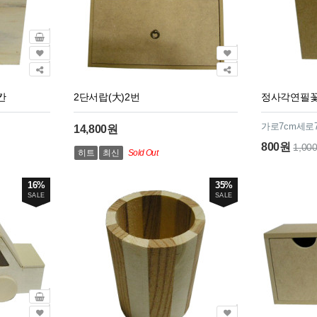
칸
2단서랍(大)2번
정사각연필꽃
가로7cm세로7
14,800원
800원
1,00
히트
최신
Sold Out
16%
35%
SALE
SALE