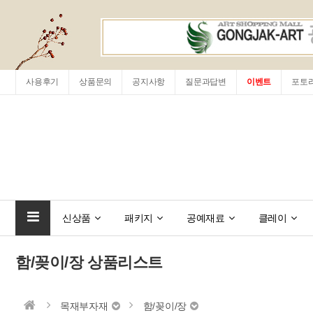
사용후기
상품문의
공지사항
질문과답변
이벤트
포토
신상품
패키지
공예재료
클레이
함/꽂이/장 상품리스트
목재부자재
함/꽂이/장