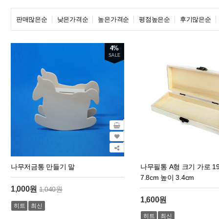
판매많은순
낮은가격순
높은가격순
평점높은순
후기많은순
4%
SALE
나무저금통 만들기 말
나무필통 A형 크기 가로 19
7.8cm 높이 3.4cm
1,000원
1,040원
1,600원
히트
최신
히트
최신