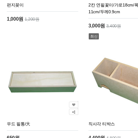
편지꽂이
2칸 연필꽃이/가로18cm/폭
11cm/두께0.9cm
1,000원
1,200원
3,000원
3,400원
최신
우드 필통/大
직사각 티박스
650원
4,400원