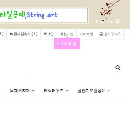
1day close
 )
현재접속자 ( 7 )
로그인
회원가입
마이쇼핑
장바구니 0
목재부자재
캐릭터우드
골판지토탈공예