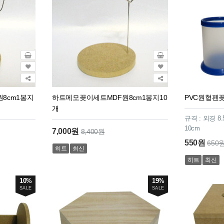
8cm1봉지
하트메모꽂이세트MDF원8cm1봉지10
PVC원형펜
개
규격 : 외경 8.
10cm
7,000원
8,400원
550원
650
히트
최신
히트
최신
10%
19%
SALE
SALE