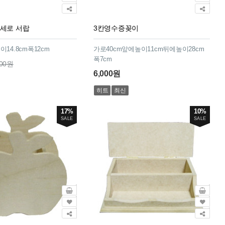
&세로 서랍
3칸영수증꽂이
이14.8cm폭12cm
가로40cm앞에높이11cm뒤에높이28cm
폭7cm
800원
6,000원
히트
최신
17%
10%
SALE
SALE