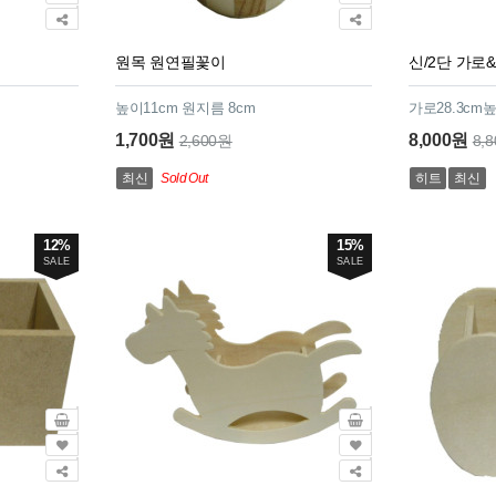
원목 원연필꽃이
신/2단 가로
높이11cm 원지름 8cm
가로28.3cm높
1,700원
8,000원
2,600원
8,
최신
Sold Out
히트
최신
12%
15%
SALE
SALE