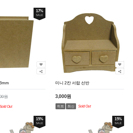
17%
SALE
/3mm
미니 2칸 서랍 선반
3,000원
200원
히트
최신
Sold Out
Sold Out
15%
15%
SALE
SALE