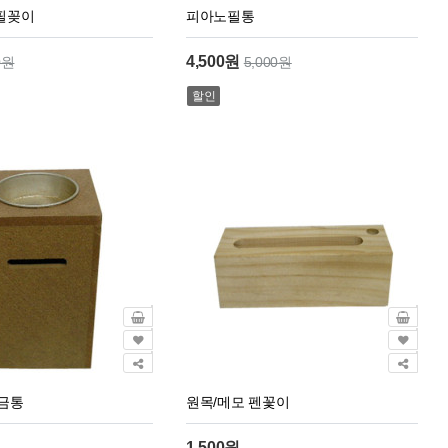
필꽂이
피아노필통
4,500원
0원
5,000원
할인
저금통
원목/메모 펜꽃이
1,500원