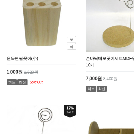
원목연필꽂이(小)
손바닥메모꽂이세트MDF원
10개
1,000원
1,320원
7,000원
8,400원
히트
최신
Sold Out
히트
최신
17%
SALE