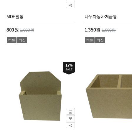
MDF필통
나무자동차저금통
800원
1,350원
1,000원
1,600원
히트
최신
히트
최신
17%
SALE