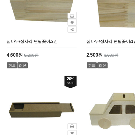
삼나무/정사각 연필꽃이/2칸
삼나무/정사각 연필꽃이/1
4,600원
2,500원
5,200원
3,000원
히트
최신
히트
최신
20%
SALE