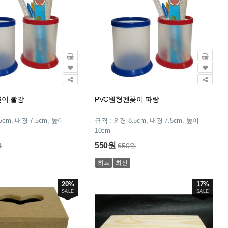
꽂이 빨강
PVC원형펜꽂이 파랑
5cm, 내경 7.5cm, 높이
규격 : 외경 8.5cm, 내경 7.5cm, 높이
10cm
550원
원
650원
히트
최신
20%
17%
SALE
SALE