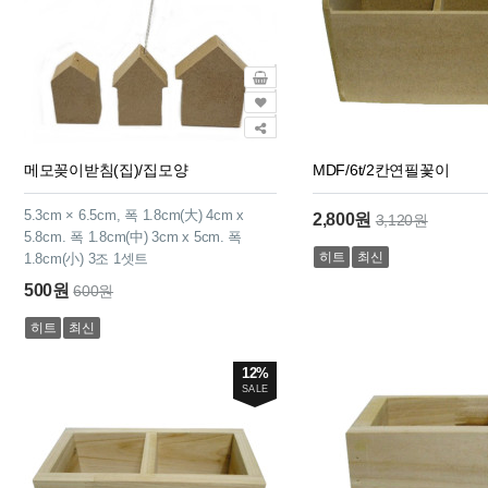
메모꽂이받침(집)/집모양
MDF/6t/2칸연필꽃이
5.3cm × 6.5cm, 폭 1.8cm(大) 4cm x
2,800원
3,120원
5.8cm. 폭 1.8cm(中) 3cm x 5cm. 폭
히트
최신
1.8cm(小) 3조 1셋트
500원
600원
히트
최신
12%
SALE