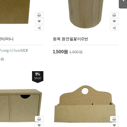
이/미니
원목 원연필꽃이/2번
cm높이7cm/MDF
1,500원
1,900원
0원
9%
SALE