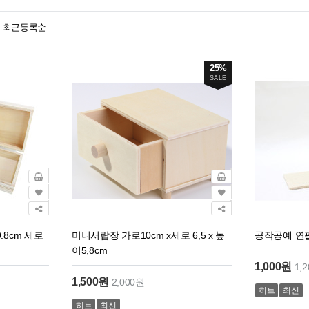
최근등록순
25%
SALE
.8cm 세로
미니서랍장 가로10cm x세로 6,5 x 높
공작공예 연
이5,8cm
1,000원
1,
1,500원
2,000원
히트
최신
히트
최신