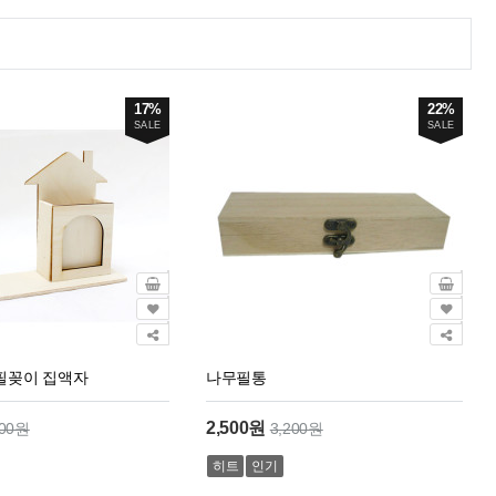
17%
22%
SALE
SALE
필꽂이 집액자
나무필통
2,500원
200원
3,200원
히트
인기