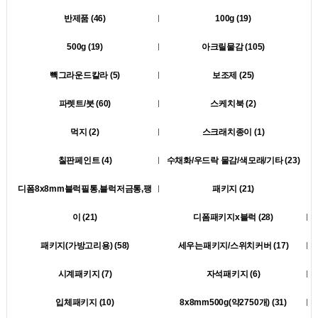
반제품 (46)
100g (19)
500g (19)
아크릴물감 (105)
빽그라운드칼라 (5)
보조제 (25)
파렛트/붓 (60)
스케치북 (2)
먹지 (2)
스크래치종이 (1)
칠판페인트 (4)
수채화/우드락 물감/색모래/기타 (23)
디폼8x8mm블럭필통,블럭저금통,팽
패키지 (21)
이 (21)
디폼패키지x블럭 (28)
패키지(가방고리용) (58)
세우는패키지/스위치커버 (17)
시계패키지 (7)
자석패키지 (6)
입체패키지 (10)
8x8mm500g(약2750개) (31)