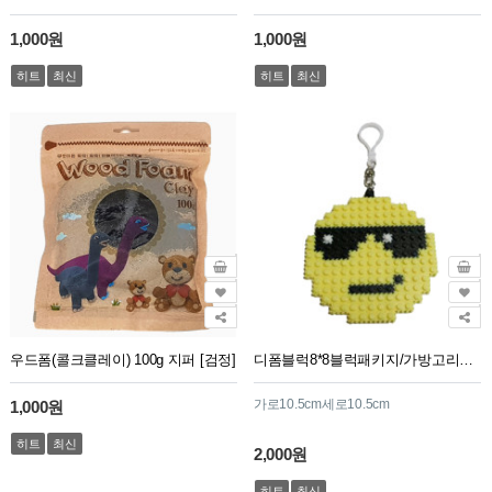
1,000원
1,000원
히트
최신
히트
최신
우드폼(콜크클레이) 100g 지퍼 [검정]
디폼블럭8*8블럭패키지/가방고리용/GJ43번/선글라스
가로10.5cm세로10.5cm
1,000원
히트
최신
2,000원
히트
최신