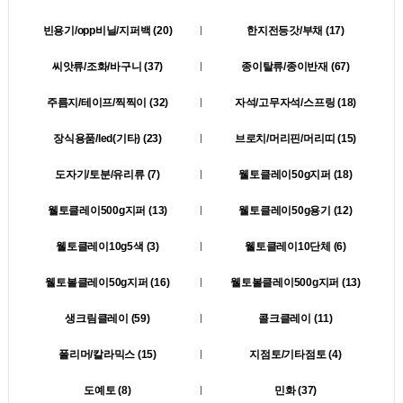
빈용기/opp비닐/지퍼백 (20)
한지전등갓/부채 (17)
씨앗류/조화/바구니 (37)
종이탈류/종이반재 (67)
주름지/테이프/찍찍이 (32)
자석/고무자석/스프링 (18)
장식용품/led(기타) (23)
브로치/머리핀/머리띠 (15)
도자기/토분/유리류 (7)
웰토클레이50g지퍼 (18)
웰토클레이500g지퍼 (13)
웰토클레이50g용기 (12)
웰토클레이10g5색 (3)
웰토클레이10단체 (6)
웰토볼클레이50g지퍼 (16)
웰토볼클레이500g지퍼 (13)
생크림클레이 (59)
콜크클레이 (11)
폴리머/칼라믹스 (15)
지점토/기타점토 (4)
도예토 (8)
민화 (37)