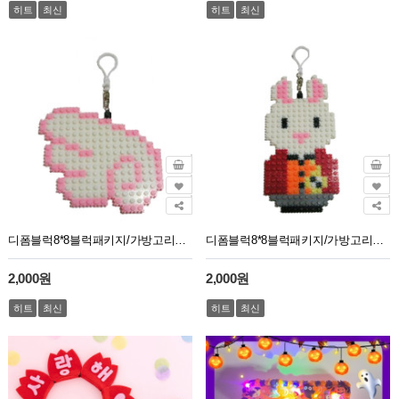
히트
최신
히트
최신
디폼블럭8*8블럭패키지/가방고리용/GJ50번/핑크색날개
디폼블럭8*8블럭패키지/가방고리용/GJ51번/시계토끼
2,000원
2,000원
히트
최신
히트
최신