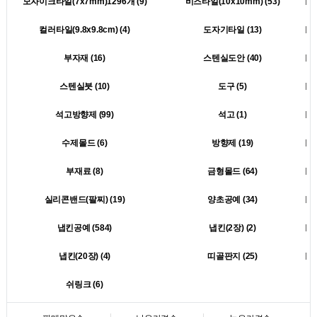
모자이크타일(7x7mm)1296개 (9)
비즈타일(10x10mm) (53)
컬러타일(9.8x9.8cm) (4)
도자기타일 (13)
부자재 (16)
스텐실도안 (40)
스텐실붓 (10)
도구 (5)
석고방향제 (99)
석고 (1)
수제몰드 (6)
방향제 (19)
부재료 (8)
금형몰드 (64)
실리콘밴드(팔찌) (19)
양초공예 (34)
냅킨공예 (584)
냅킨(2장) (2)
냅킨(20장) (4)
띠골판지 (25)
쉬링크 (6)