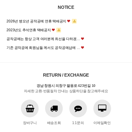
NOTICE
2026년 병오년 공작공예 연휴 택배공지
2023년도 추석연휴 택배공지
공작공예는 항상 고객 여러분께 최선을 다하겠…
기존 공작공예 회원님들 께서도 공작공예샵에 …
RETURN / EXCHANGE
경남 창원시 의창구 팔용로 423번길 10
자세한 교환·반품절차 안내는 상품하단을 참고해주세요
장바구니
배송조회
1:1문의
이메일확인