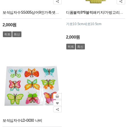
보석십자수SS005상어9인가족셋트(36cm*13.5cm)
디폼블럭8*8블럭패키지/가방고리용/GJ44번/마스크
가로10.5cm세로10.5cm
2,000원
히트
최신
2,000원
히트
최신
보석십자수LD-0030 나비