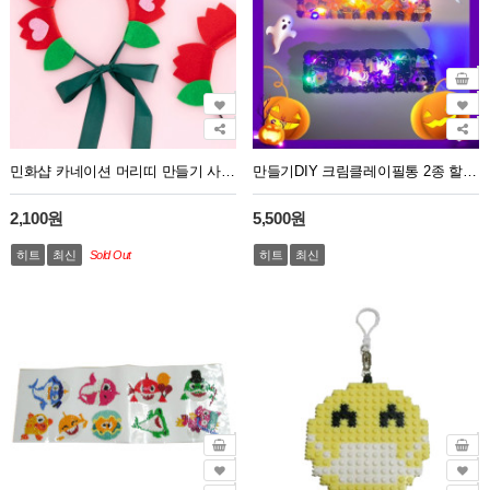
민화샵 카네이션 머리띠 만들기 사랑해요 감사해요 세트
만들기DIY 크림클레이필통 2종 할로윈
2,100원
5,500원
히트
최신
Sold Out
히트
최신