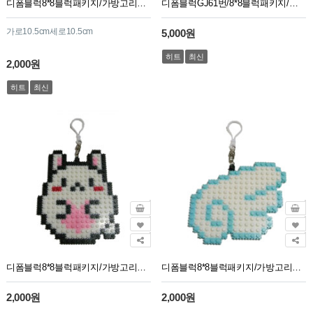
디폼블럭8*8블럭패키지/가방고리용/GJ47번/스마일
디폼블럭GJ61번/8*8블럭패키지/파리스/10구led/받침대만들기/건전지2개포함
가로10.5cm세로10.5cm
5,000원
히트
최신
2,000원
히트
최신
디폼블럭8*8블럭패키지/가방고리용/GJ48번/토끼
디폼블럭8*8블럭패키지/가방고리용/GJ49번/하늘색날개
2,000원
2,000원