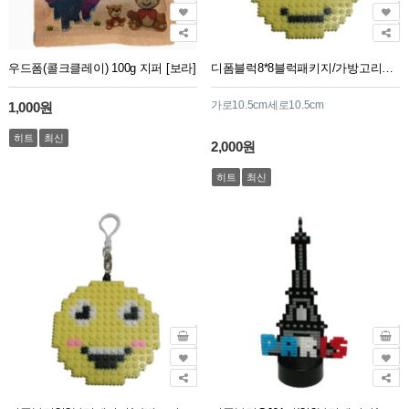
우드폼(콜크클레이) 100g 지퍼 [보라]
디폼블럭8*8블럭패키지/가방고리용/GJ46번/하트
가로10.5cm세로10.5cm
1,000원
히트
최신
2,000원
히트
최신