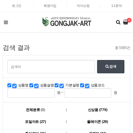
로그인
회원가입
마이쇼핑
1:1문의
0
검색 결과
총 5585건
검색
상품명
상품설명
기본설명
상품코드
원 ~
원
전체분류
(0)
신상품 (779)
포일아트 (27)
플레이콘 (29)