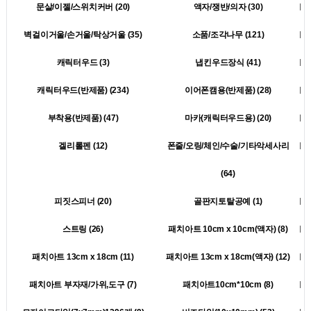
문살/이젤/스위치커버 (20)
액자/쟁반/의자 (30)
벽걸이거울/손거울/탁상거울 (35)
소품/조각나무 (121)
캐릭터우드 (3)
냅킨우드장식 (41)
캐릭터우드(반제품) (234)
이어폰캠용(반제품) (28)
부착용(반제품) (47)
마카(캐릭터우드용) (20)
겔리롤펜 (12)
폰줄/오링/체인/수술/기타악세사리
(64)
피짓스피너 (20)
골판지토탈공예 (1)
스트링 (26)
패치아트 10cm x 10cm(액자) (8)
패치아트 13cm x 18cm (11)
패치아트 13cm x 18cm(액자) (12)
패치아트 부자재/가위,도구 (7)
패치아트10cm*10cm (8)