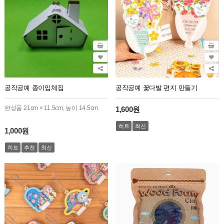
공작공예 종이입체집
공작공예 꽃다발 편지 만들기
완성품 21cm × 11.5cm, 높이 14.5cm
1,600원
히트
최신
1,000원
히트
추천
최신