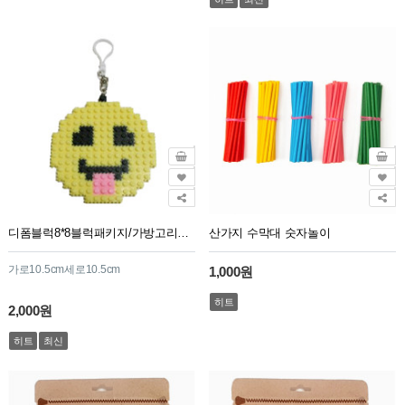
디폼블럭8*8블럭패키지/가방고리용/GJ45번/메롱
산가지 수막대 숫자놀이
가로10.5cm세로10.5cm
1,000원
히트
2,000원
히트
최신