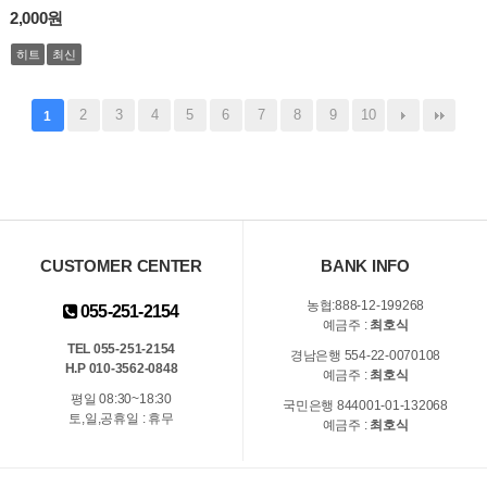
2,000원
히트
최신
2
3
4
5
6
7
8
9
10
1
CUSTOMER CENTER
BANK INFO
농협:888-12-199268
055-251-2154
예금주 :
최호식
TEL 055-251-2154
경남은행 554-22-0070108
H.P 010-3562-0848
예금주 :
최호식
평일 08:30~18:30
국민은행 844001-01-132068
토,일,공휴일 : 휴무
예금주 :
최호식