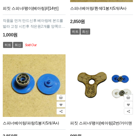
피짓 스피너/팽이(베아링)//[14번]
스피너베어링/흰색/1봉지5개/A사
작품을 먼저 만드신후 베아링에 본드를
2,850원
발라 고정 시킨후 작은원2개를 양쪽으로
히트
최신
끼웁니다.
1,000원
히트
최신
Sold Out
스피너베어링/파랑/1봉지5개/A사
피짓 스피너/팽이(베아링)2번/거미맨