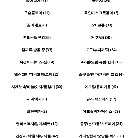
종이접기 (21)
골판지 (26)
구슬클레이 (11)
체인마스크목걸이 (2)
공예재료 (6)
스치로폼 (33)
프라스틱류 (125)
천(가방) (30)
철재류/방울,종 (33)
도구/부자재/책 (24)
목걸이/레이스/실 (19)
9자핀/오링/큐방/반지 (13)
열쇠고리/가방고리/고리 (11)
줄구슬/진주/큐빅/비즈 (114)
시계부속/바늘/숫자/캡/행거 (30)
아크릴/유리거울 (40)
시계액자 (6)
유리/박스액자 (17)
오픈액자 (2)
아크릴액자/케이스 (23)
캔버스액자/밀대/매트 (18)
글루/본드/풀/스프레이 (24)
건전지/책/철사/낚시줄 (42)
커피방향제/모양틀/찍기 (30)