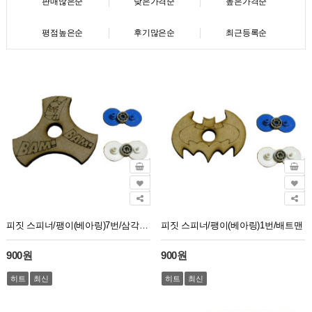
판매많은순
낮은가격순
높은가격순
평점높은순
후기많은순
최근등록순
피짓 스피너/팽이(베아링)7번/삼각배트맨
피짓 스피너/팽이(베아링)1번/배트맨
900원
900원
히트
최신
히트
최신