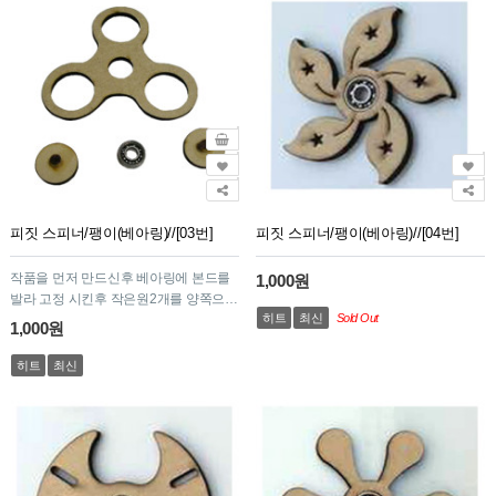
피짓 스피너/팽이(베아링)//[03번]
피짓 스피너/팽이(베아링)//[04번]
작품을 먼저 만드신후 베아링에 본드를
1,000원
발라 고정 시킨후 작은원2개를 양쪽으로
히트
최신
Sold Out
끼웁니다.
1,000원
히트
최신