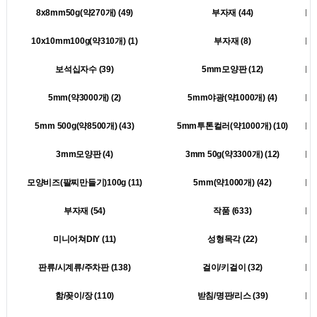
8x8mm50g(약270개) (49)
부자재 (44)
10x10mm100g(약310개) (1)
부자재 (8)
보석십자수 (39)
5mm모양판 (12)
5mm(약3000개) (2)
5mm야광(약1000개) (4)
5mm 500g(약8500개) (43)
5mm투톤컬러(약1000개) (10)
3mm모양판 (4)
3mm 50g(약3300개) (12)
모양비즈(팔찌만들기)100g (11)
5mm(약1000개) (42)
부자재 (54)
작품 (633)
미니어쳐DIY (11)
성형목각 (22)
판류/시계류/주차판 (138)
걸이/키걸이 (32)
함/꽂이/장 (110)
받침/명판/리스 (39)