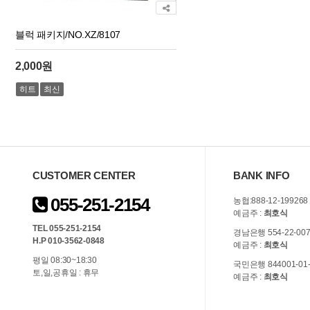
블럭 패키지/NO.XZ/8107
2,000원
히트
최신
CUSTOMER CENTER
BANK INFO
055-251-2154
농협:888-12-199268
예금주 :
최호식
TEL 055-251-2154
경남은행 554-22-007
H.P 010-3562-0848
예금주 :
최호식
평일 08:30~18:30
국민은행 844001-01-
토,일,공휴일 : 휴무
예금주 :
최호식