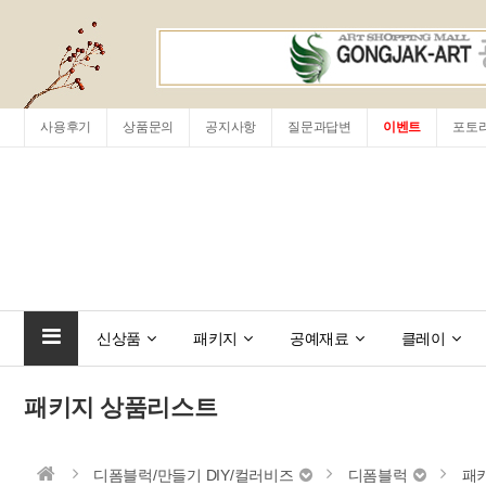
사용후기
상품문의
공지사항
질문과답변
이벤트
포토
신상품
패키지
공예재료
클레이
패키지 상품리스트
디폼블럭/만들기 DIY/컬러비즈
디폼블럭
패