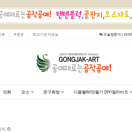
리뷰
쿠폰존
학교/기관 자료실
오늘방문자 ( 16355
민화
모스
문구화방
디폼블럭/만들기 DIY/컬러비즈
키지