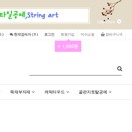
1day close
 )
현재접속자 ( 9 )
로그인
회원가입
마이쇼핑
장바구니 0
목재부자재
캐릭터우드
골판지토탈공예