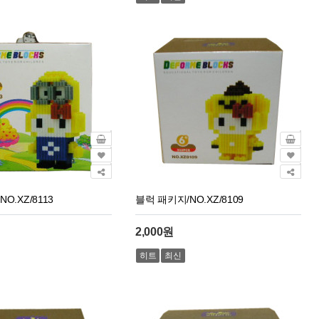
O.XZ/8113
블럭 패키지/NO.XZ/8109
2,000원
히트
최신