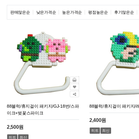
판매많은순
낮은가격순
높은가격순
평점높은순
후기많은순
88블럭/휴지걸이 패키지/GJ-18번/스파
88블럭/휴지걸이 패키지/레
이크+벚꽃스파이크
2,400원
2,500원
히트
최신
히트
최신