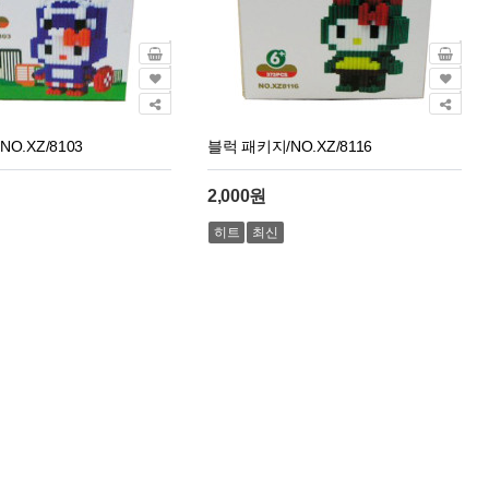
O.XZ/8103
블럭 패키지/NO.XZ/8116
2,000원
히트
최신