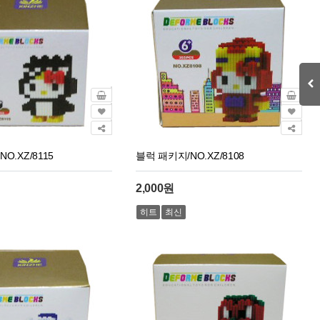
O.XZ/8115
블럭 패키지/NO.XZ/8108
2,000원
히트
최신