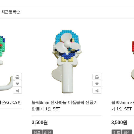
최근등록순
온/GJ-19번
블럭8mm 전사하늘 디폼블럭 선풍기
블럭8mm 
만들기 1인 SET
기 1인 SET
3,500원
3,500원
히트
최신
히트
최신