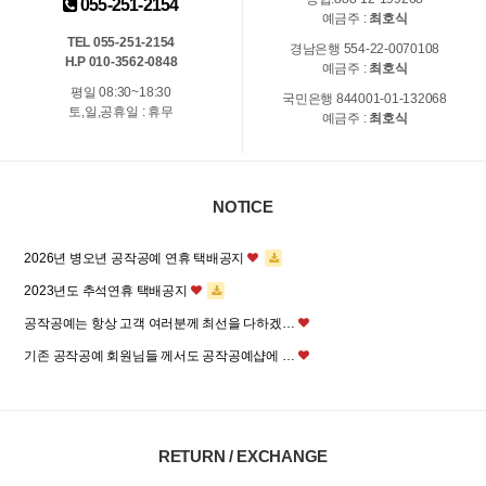
055-251-2154
예금주 :
최호식
TEL 055-251-2154
경남은행 554-22-0070108
H.P 010-3562-0848
예금주 :
최호식
평일 08:30~18:30
국민은행 844001-01-132068
토,일,공휴일 : 휴무
예금주 :
최호식
NOTICE
2026년 병오년 공작공예 연휴 택배공지
2023년도 추석연휴 택배공지
공작공예는 항상 고객 여러분께 최선을 다하겠…
기존 공작공예 회원님들 께서도 공작공예샵에 …
RETURN / EXCHANGE