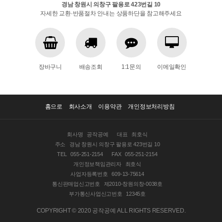
경남 창원시 의창구 팔용로 423번길 10
자세한 교환·반품절차 안내는 상품하단을 참고해주세요
장바구니
배송조회
1:1문의
이메일확인
홈으로
회사소개
이용약관
개인정보처리방침
회사명
공작공예
대표
최호식
주소
경남 창원시 의창구 팔용로 423번길 10
TEL
055-251-2154
FAX
055-251-2154
개인정보책임관리자
최호식
사업자등록번호
609-13-75614
통신판매업신고번호
제2010-창원의창-0038호
부가통신사업신고번호
12345호
COPYRIGHT © 2020 공작공예 ALL RIGHTS RESERVED.