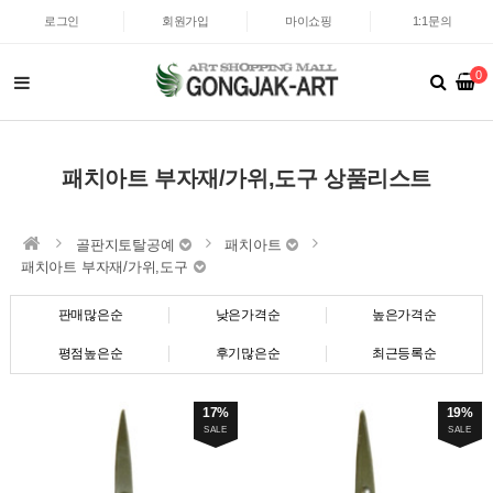
로그인
회원가입
마이쇼핑
1:1문의
0
패치아트 부자재/가위,도구 상품리스트
골판지토탈공예
패치아트
패치아트 부자재/가위,도구
판매많은순
낮은가격순
높은가격순
평점높은순
후기많은순
최근등록순
17%
19%
SALE
SALE