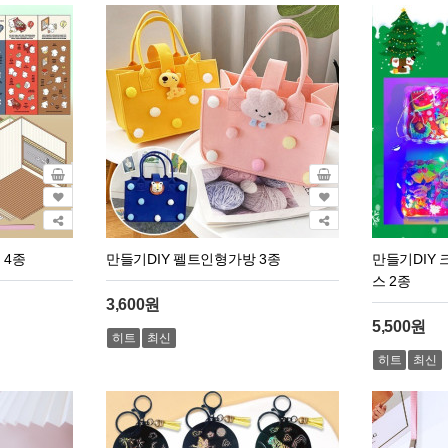
 4종
만들기DIY 펠트인형가방 3종
만들기DIY
스 2종
3,600원
5,500원
히트
최신
히트
최신