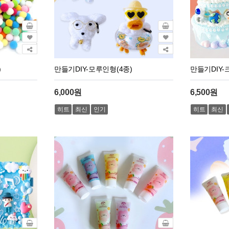
)
만들기DIY-모루인형(4종)
만들기DIY
6,000원
6,500원
히트
최신
인기
히트
최신