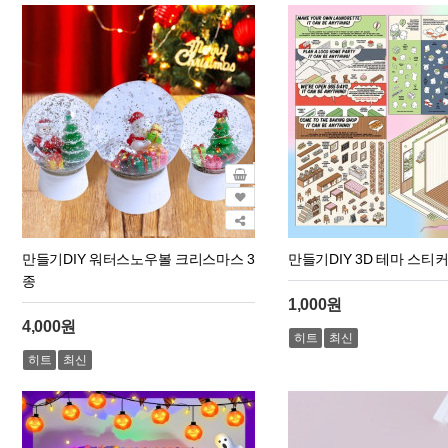
만들기DIY 워터스노우볼 크리스마스 3
만들기DIY 3D 테마 스티커
종
1,000원
4,000원
히트
최신
히트
최신