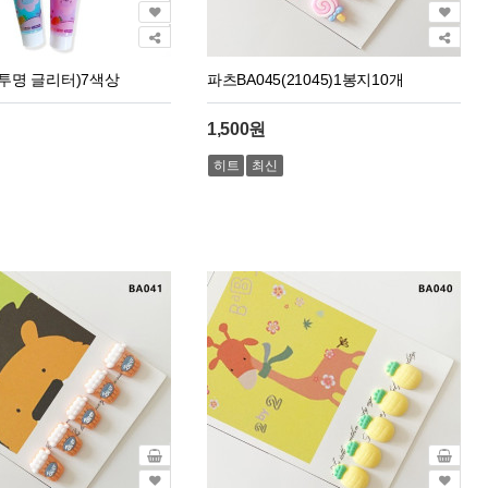
투명 글리터)7색상
파츠BA045(21045)1봉지10개
1,500원
히트
최신