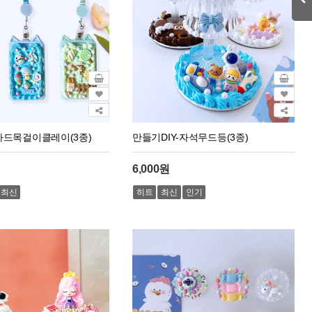
-카드목걸이클레이(3종)
만들기DIY-자석무드등(3종)
6,000원
최신
히트
최신
인기