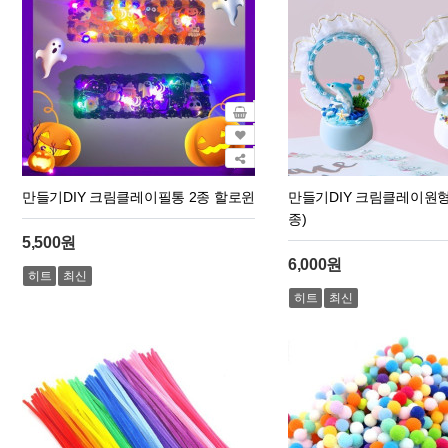
만들기DIY 크림클레이필통 2종 할로윈
만들기DIY 크림클레이원형
종)
5,500원
6,000원
히트
최신
히트
최신