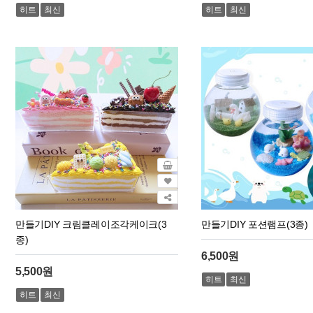
히트
최신
히트
최신
만들기DIY 크림클레이조각케이크(3
만들기DIY 포션램프(3종)
종)
6,500원
5,500원
히트
최신
히트
최신