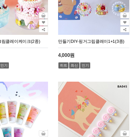
-크림클레이케이크(2종)
만들기DIY-핑거그립클레이1+1(3종)
4,000원
인기
히트
최신
인기