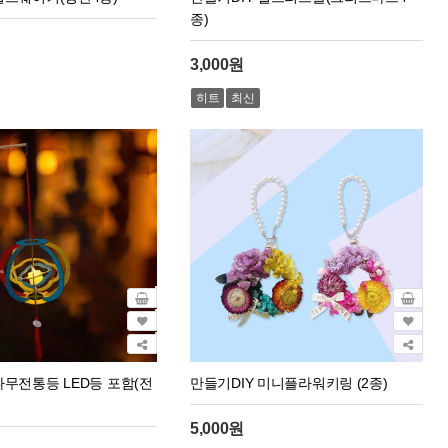
종)
3,000원
히트
최신
나무전통등 LED등 포함(전
만들기DIY 미니플라워키링 (2종)
5,000원