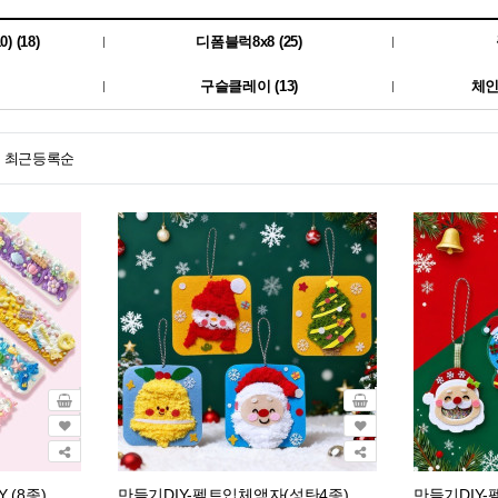
 (18)
디폼블럭8x8 (25)
구슬클레이 (13)
체인
최근등록순
 (8종)
만들기DIY-펠트입체액자(성탄4종)
만들기DIY-