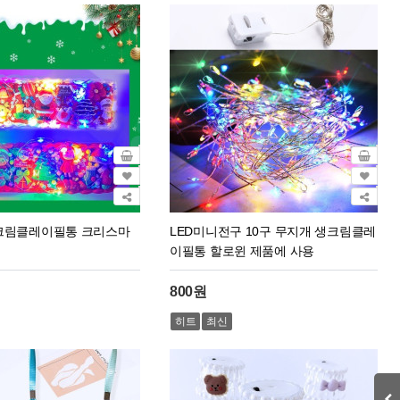
 크림클레이필통 크리스마
LED미니전구 10구 무지개 생크림클레
이필통 할로윈 제품에 사용
800원
히트
최신