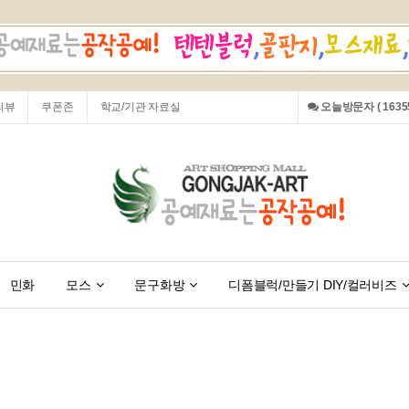
리뷰
쿠폰존
학교/기관 자료실
오늘방문자 ( 16355
민화
모스
문구화방
디폼블럭/만들기 DIY/컬러비즈