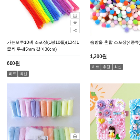
가는모루10색 소포장(1봉10줄)(10색1
솜방울 혼합 소포장(4종류
줄씩 두께5mm 길이30cm)
1,200원
600원
히트
추천
최신
히트
최신