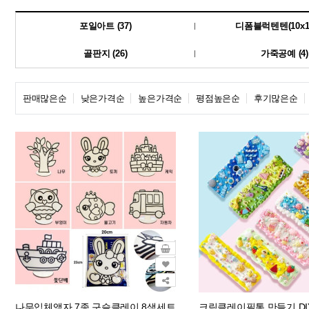
포일아트 (37)
디폼블럭텐텐(10x10)
골판지 (26)
가죽공예 (4)
판매많은순
낮은가격순
높은가격순
평점높은순
후기많은순
나무입체액자 7종 구슬클레이 8색세트
크림클레이필통 만들기 DIY