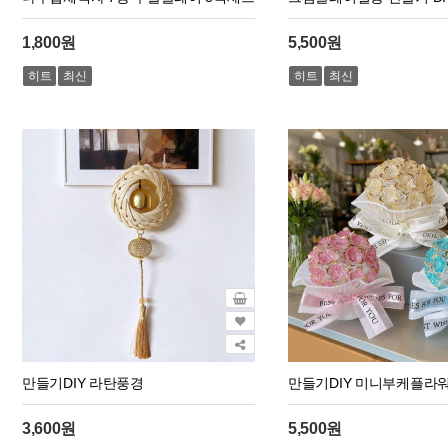
1,800원
5,500원
히트
최신
히트
최신
만들기DIY 라탄풍경
만들기DIY 미니부케플라워 
3,600원
5,500원