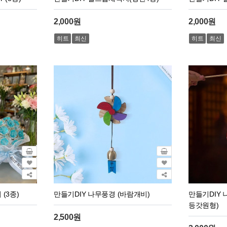
2,000원
2,000원
히트
최신
히트
최신
(3종)
만들기DIY 나무풍경 (바람개비)
만들기DIY 
등갓원형)
2,500원