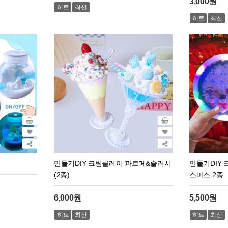
3,000원
히트
최신
히트
최신
만들기DIY 크림클레이 파르페&슬러시
만들기DIY
(2종)
스마스 2종
6,000원
5,500원
히트
최신
히트
최신