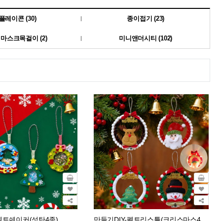
플레이콘 (30)
종이접기 (23)
마스크목걸이 (2)
미니앤더시티 (102)
펠트쉐이커(성탄4종)
만들기DIY-펠트리스틀(크리스마스4