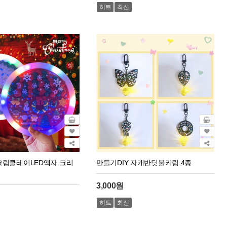
히트
최신
 크림클레이LED액자 크리
만들기DIY 자개반딧불키링 4종
3,000원
히트
최신