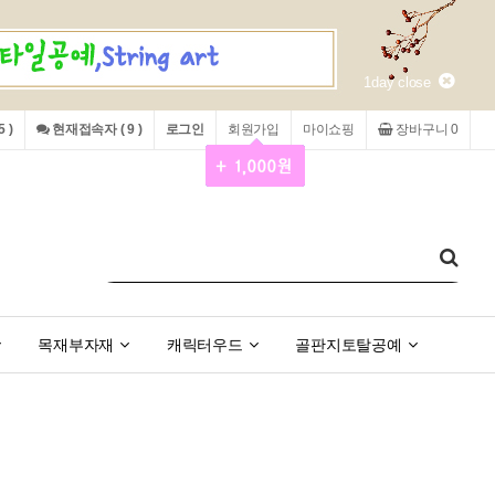
1day close
 )
현재접속자 ( 9 )
로그인
회원가입
마이쇼핑
장바구니 0
목재부자재
캐릭터우드
골판지토탈공예