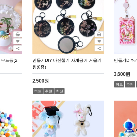
무드등(2
만들기DIY 나전칠기 자개공예 거울키
만들기DIY
링(6종)
3,600원
2,500원
히트
추천
히트
추천
최신