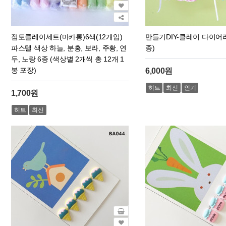
점토클레이세트(마카롱)6색(12개입)
만들기DIY-클레이 다이어리
파스텔 색상 하늘, 분홍, 보라, 주황, 연
종)
두, 노랑 6종 (색상별 2개씩 총 12개 1
봉 포장)
6,000원
히트
최신
인기
1,700원
히트
최신