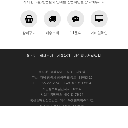
자세한 교환·반품절차 안내는 상품하단을 참고해주세요
장바구니
배송조회
1:1문의
이메일확인
홈으로
회사소개
이용약관
개인정보처리방침
회사명
공작공예
대표
최호식
주소
경남 창원시 의창구 팔용로 423번길 10
TEL
055-251-2154
FAX
055-251-2154
개인정보책임관리자
최호식
사업자등록번호
609-13-75614
통신판매업신고번호
제2010-창원의창-0038호
부가통신사업신고번호
12345호
COPYRIGHT © 2020 공작공예 ALL RIGHTS RESERVED.