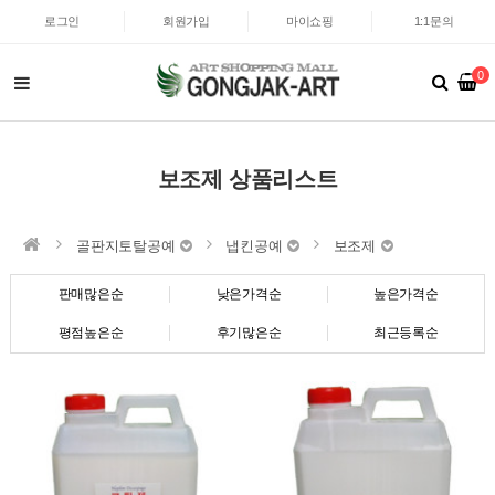
로그인
회원가입
마이쇼핑
1:1문의
0
보조제 상품리스트
골판지토탈공예
냅킨공예
보조제
판매많은순
낮은가격순
높은가격순
평점높은순
후기많은순
최근등록순