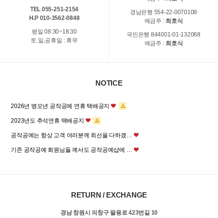
TEL 055-251-2154
경남은행 554-22-0070108
H.P 010-3562-0848
예금주 :
최호식
평일 08:30~18:30
국민은행 844001-01-132068
토,일,공휴일 : 휴무
예금주 :
최호식
NOTICE
2026년 병오년 공작공예 연휴 택배공지
2023년도 추석연휴 택배공지
공작공예는 항상 고객 여러분께 최선을 다하겠…
기존 공작공예 회원님들 께서도 공작공예샵에 …
RETURN / EXCHANGE
경남 창원시 의창구 팔용로 423번길 10