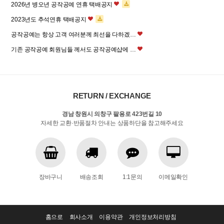
2026년 병오년 공작공예 연휴 택배공지
2023년도 추석연휴 택배공지
공작공예는 항상 고객 여러분께 최선을 다하겠…
기존 공작공예 회원님들 께서도 공작공예샵에 …
RETURN / EXCHANGE
경남 창원시 의창구 팔용로 423번길 10
자세한 교환·반품절차 안내는 상품하단을 참고해주세요
장바구니
배송조회
1:1문의
이메일확인
홈으로
회사소개
이용약관
개인정보처리방침