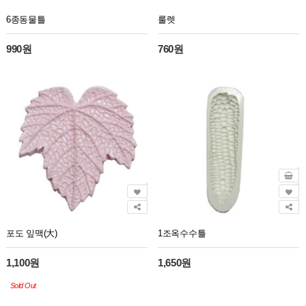
6종동물틀
룰렛
990원
760원
포도 잎맥(大)
1조옥수수틀
1,100원
1,650원
Sold Out