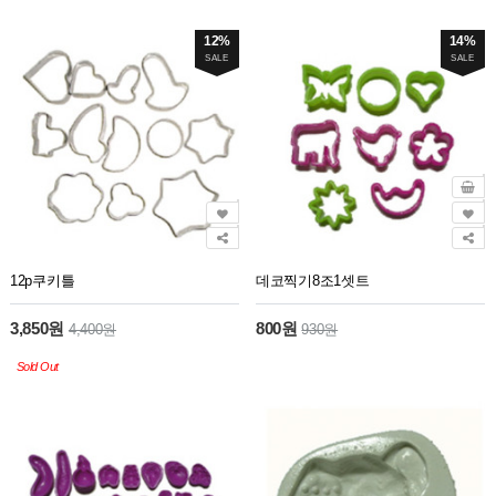
12%
14%
SALE
SALE
12p쿠키틀
데코찍기8조1셋트
3,850원
800원
4,400원
930원
Sold Out