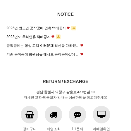
NOTICE
2026년 병오년 공작공예 연휴 택배공지
2023년도 추석연휴 택배공지
공작공예는 항상 고객 여러분께 최선을 다하겠…
기존 공작공예 회원님들 께서도 공작공예샵에 …
RETURN / EXCHANGE
경남 창원시 의창구 팔용로 423번길 10
자세한 교환·반품절차 안내는 상품하단을 참고해주세요
장바구니
배송조회
1:1문의
이메일확인