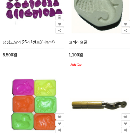
냉장고낱개(25개1셋트)(파랑색)
코끼리얼굴
5,500원
1,100원
Sold Out