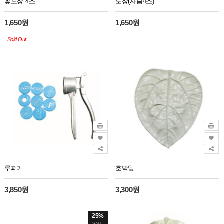
꽃도장 4조
도장(사슴4조)
1,650원
1,650원
Sold Out
루퍼기
호박잎
3,850원
3,300원
25%
SALE