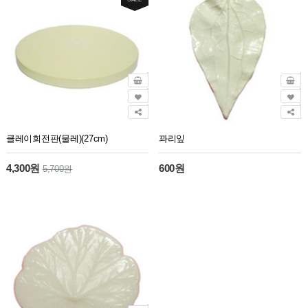
클레이회전판(물레)(27cm)
꽈리잎
4,300원
600원
5,700원