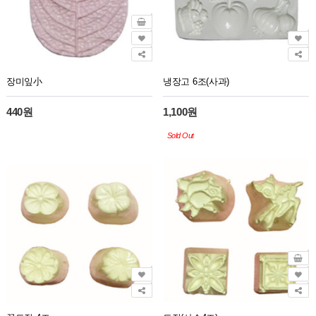
장미잎小
냉장고 6조(사과)
440원
1,100원
Sold Out