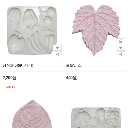
냉장고 6조(바나나)
포도잎 소
2,200원
440원
Sold Out