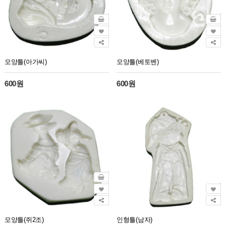
모양틀(아가씨)
모양틀(베토벤)
600원
600원
모양틀(쥐2조)
인형틀(남자)