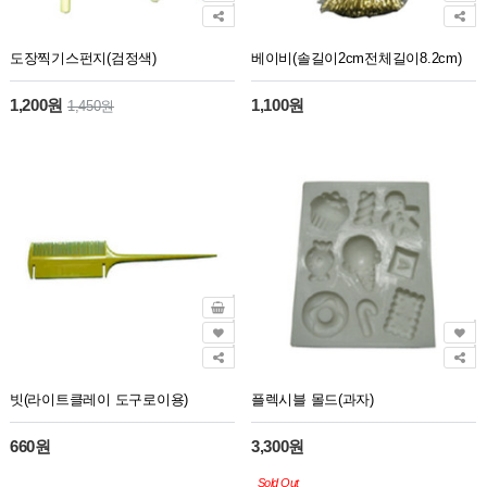
도장찍기스펀지(검정색)
베이비(솔길이2cm전체길이8.2cm)
1,200원
1,100원
1,450원
빗(라이트클레이 도구로이용)
플렉시블 몰드(과자)
660원
3,300원
Sold Out