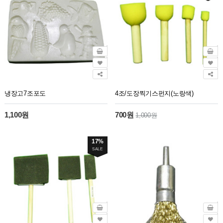
냉장고7조포도
4조/도장찍기스펀지(노랑색)
1,100원
700원
1,000원
17%
SALE