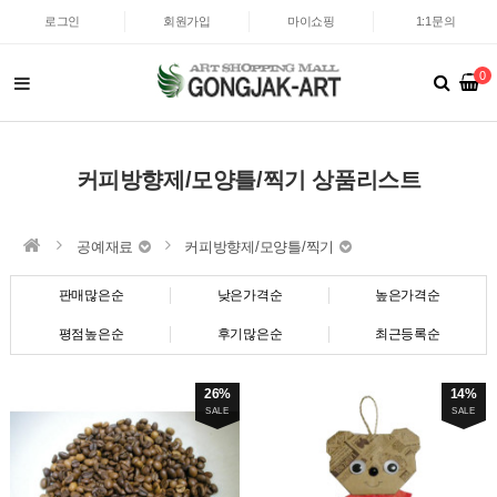
로그인
회원가입
마이쇼핑
1:1문의
0
커피방향제/모양틀/찍기 상품리스트
공예재료
커피방향제/모양틀/찍기
판매많은순
낮은가격순
높은가격순
평점높은순
후기많은순
최근등록순
26%
14%
SALE
SALE