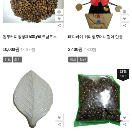
원두커피방향제500g/베트남로부스타
테디베어 커피향주머니걸이 만들기 패키지
10,000원
2,400원
13,600원
2,800원
히트
최신
히트
최신
23%
SALE