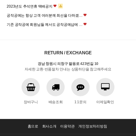
2023년도 추석연휴 택배공지
공작공예는 항상 고객 여러분께 최선을 다하겠…
기존 공작공예 회원님들 께서도 공작공예샵에 …
RETURN / EXCHANGE
경남 창원시 의창구 팔용로 423번길 10
자세한 교환·반품절차 안내는 상품하단을 참고해주세요
장바구니
배송조회
1:1문의
이메일확인
홈으로
회사소개
이용약관
개인정보처리방침