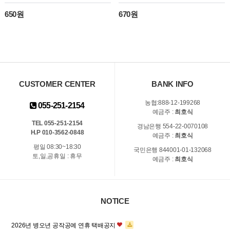
650원
670원
CUSTOMER CENTER
BANK INFO
농협:888-12-199268
055-251-2154
예금주 :
최호식
TEL 055-251-2154
경남은행 554-22-0070108
H.P 010-3562-0848
예금주 :
최호식
평일 08:30~18:30
국민은행 844001-01-132068
토,일,공휴일 : 휴무
예금주 :
최호식
NOTICE
2026년 병오년 공작공예 연휴 택배공지