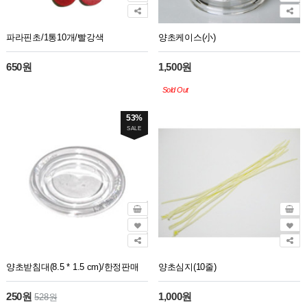
파라핀초/1통10개/빨강색
양초케이스(小)
650원
1,500원
Sold Out
53%
SALE
양초받침대(8.5 * 1.5 cm)/한정판매
양초심지(10줄)
250원
1,000원
528원