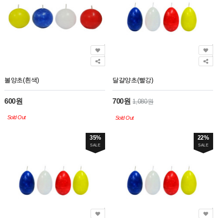
볼양초(흰색)
달걀양초(빨강)
600원
700원
1,080원
Sold Out
Sold Out
35%
22%
SALE
SALE