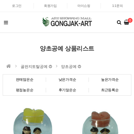
로그인
회원가입
마이쇼핑
1:1문의
0
양초공예 상품리스트
골판지토탈공예
양초공예
판매많은순
낮은가격순
높은가격순
평점높은순
후기많은순
최근등록순