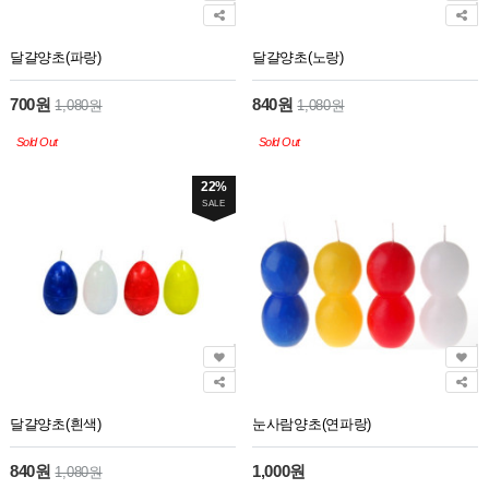
달걀양초(파랑)
달걀양초(노랑)
700원
840원
1,080원
1,080원
Sold Out
Sold Out
22%
SALE
달걀양초(흰색)
눈사람양초(연파랑)
840원
1,000원
1,080원