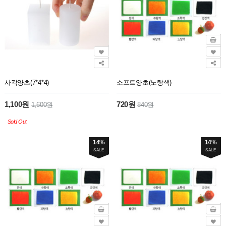
사각양초(7*4*4)
소프트양초(노랑색)
1,100원
720원
1,600원
840원
Sold Out
14%
14%
SALE
SALE